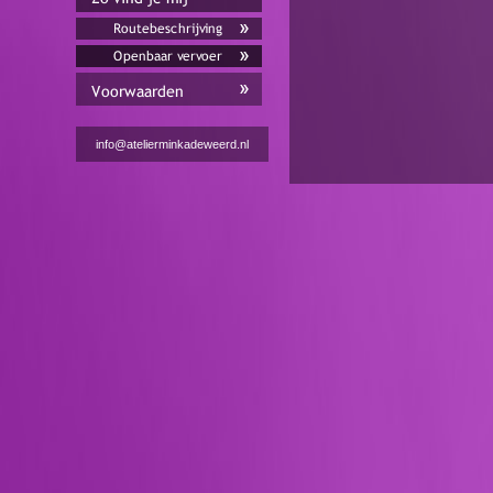
info@atelierminkadeweerd.nl